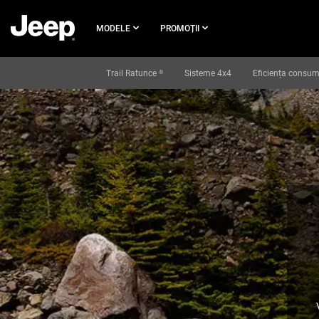
SĂRIȚI LA
CONȚINUTUL
MODELE
PROMOȚII
PRINCIPAL
Trail Ratunce
Sisteme 4x4
Eficiența consum
®
SKIP TO
NAVIGATION
,