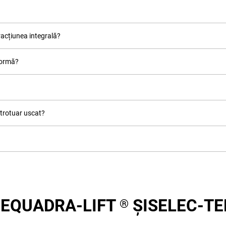
tracțiunea integrală?
normă?
 trotuar uscat?
MEQUADRA-LIFT
ȘISELEC-T
®