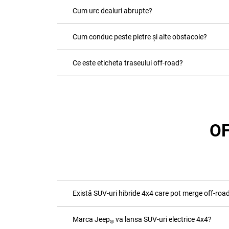
Cum urc dealuri abrupte?
Cum conduc peste pietre și alte obstacole?
Ce este eticheta traseului off-road?
OF
Există SUV-uri hibride 4x4 care pot merge off-roa
Marca Jeep
va lansa SUV-uri electrice 4x4?
®