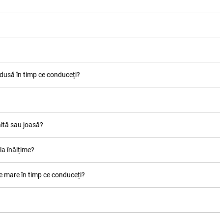
edusă în timp ce conduceți?
altă sau joasă?
la înălțime?
ie mare în timp ce conduceți?