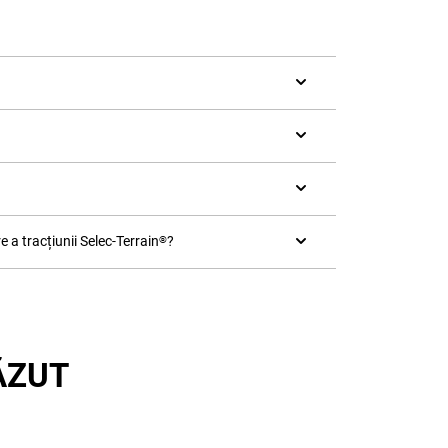
 a tracțiunii Selec-Terrain
?
®
ĂZUT