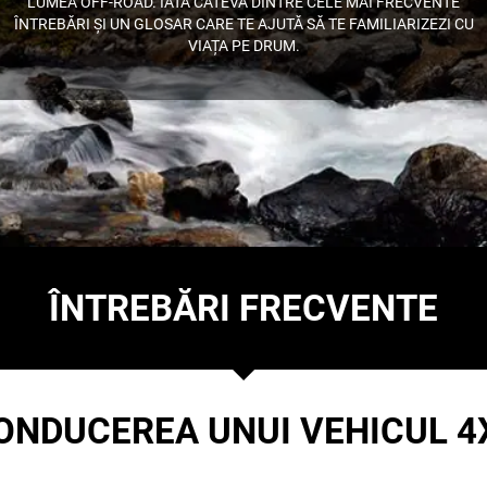
LUMEA OFF-ROAD. IATĂ CÂTEVA DINTRE CELE MAI FRECVENTE
ÎNTREBĂRI ȘI UN GLOSAR CARE TE AJUTĂ SĂ TE FAMILIARIZEZI CU
VIAȚA PE DRUM.
ÎNTREBĂRI FRECVENTE
ONDUCEREA UNUI VEHICUL 4