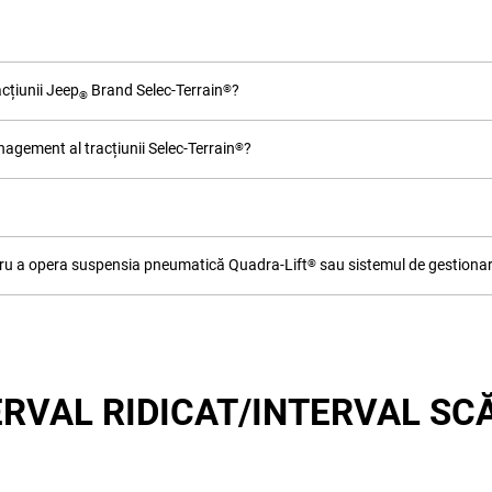
cțiunii Jeep
Brand Selec-Terrain
?
®
®
gement al tracțiunii Selec-Terrain
?
®
ntru a opera suspensia pneumatică Quadra-Lift
sau sistemul de gestionare
®
ERVAL RIDICAT/INTERVAL SC