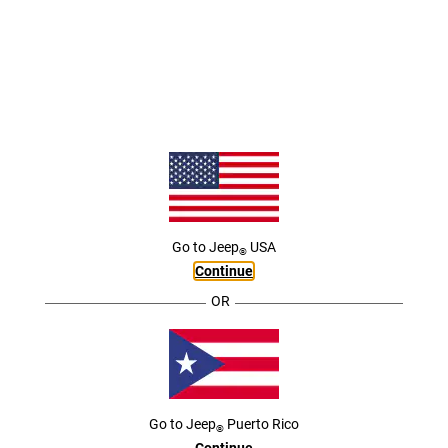
DISEÑO DE LA JEEP
GRAND
®
CHEROKEE 2025
Go to
Jeep
USA
®
Continue
Desde la ingeniería experta de su exterior hasta la
comodidad de su cabina que combate el estrés, La Jeep
®
OR
Grand Cherokee 2025 es una maravilla del diseño
moderno de SUV.
Se muestran los modelos Grand Cherokee L (de 3 filas).
Go to
Jeep
Puerto Rico
®
Continue