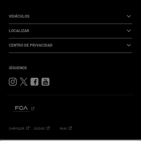
VEHÍCULOS
LOCALIZAR
CENTRO DE PRIVACIDAD
SÍGUENOS
Visit
Visit
Visit
Visit
Jeep
Jeep
Jeep
Jeep
on
on
on
on
Instagram
Twitter
Facebook
YouTube
CHRYSLER
DODGE
RAM