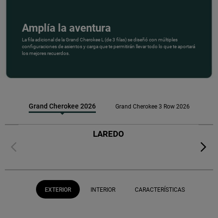
Amplía la aventura
,
La fila adicional de la Grand Cherokee L (de 3 filas) se diseñó con múltiples
configuraciones de asientos y carga que te permitirán llevar todo lo que te aportará
los mejores recuerdos.
,
Grand Cherokee 2026
Grand Cherokee 3 Row 2026
LAREDO
Previous
Next
EXTERIOR
INTERIOR
CARACTERÍSTICAS