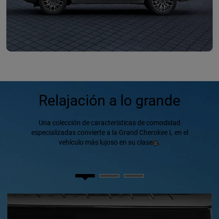
DISPLAY TWO-ROW INTERIOR VI
Relajación a lo grande
Una colección de características de comodidad
especializadas convierte a la Grand Cherokee L en el
vehículo más lujoso en su clase
.
(
)
2
Disclosure