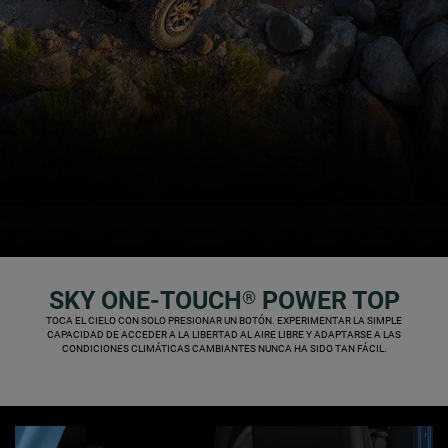
SKY ONE-TOUCH
POWER TOP
®
,
TOCA EL CIELO CON SOLO PRESIONAR UN BOTÓN. EXPERIMENTAR LA SIMPLE
CAPACIDAD DE ACCEDER A LA LIBERTAD AL AIRE LIBRE Y ADAPTARSE A LAS
CONDICIONES CLIMÁTICAS CAMBIANTES NUNCA HA SIDO TAN FÁCIL.
,