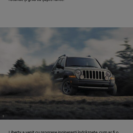
(
)
2
Disclosure
Liberty a venit cu progrese inginerești îndrăznețe, cum ar fi o