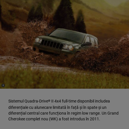
(
)
8
Disclosure
Sistemul Quadra-Drive
II 4x4 full-time disponibil includea
®
diferențiale cu alunecare limitată în față și în spate și un
diferențial central care funcționa în regim low range. Un Grand
Cherokee complet nou (WK) a fost introdus în 2011.