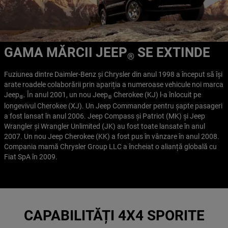
GAMA MĂRCII JEEP
SE EXTINDE
®
Fuziunea dintre Daimler-Benz și Chrysler din anul 1998 a început să își
arate roadele colaborării prin apariția a numeroase vehicule noi marca
Jeep
. În anul 2001, un nou Jeep
Cherokee (KJ) l-a înlocuit pe
®
®
longevivul Cherokee (XJ). Un Jeep Commander pentru șapte pasageri
a fost lansat în anul 2006. Jeep Compass și Patriot (MK) și Jeep
Wrangler și Wrangler Unlimited (JK) au fost toate lansate în anul
2007. Un nou Jeep Cherokee (KK) a fost pus în vânzare în anul 2008.
Compania mamă Chrysler Group LLC a încheiat o alianță globală cu
Fiat SpA în 2009.
CAPABILITĂȚI 4X4 SPORITE