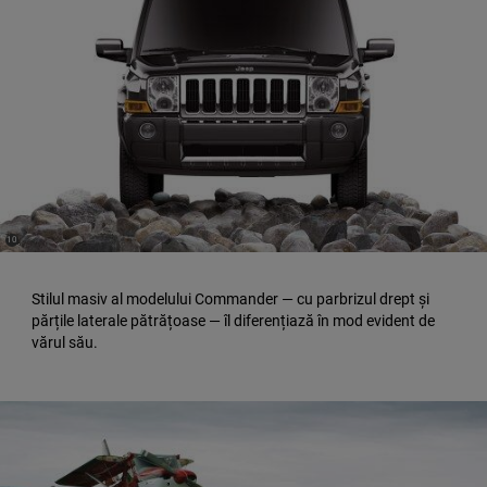
(
)
10
Disclosure
Stilul masiv al modelului Commander — cu parbrizul drept și
părțile laterale pătrățoase — îl diferențiază în mod evident de
vărul său.