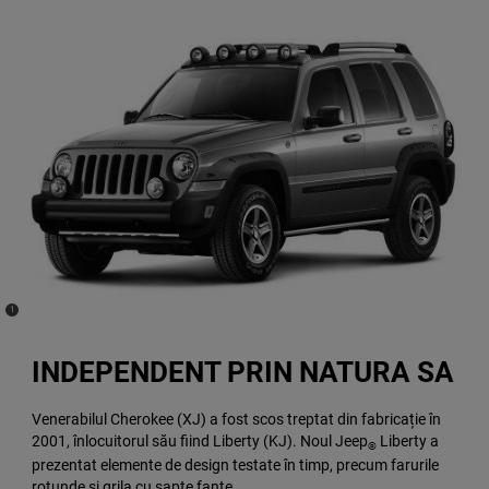
(
)
1
Disclosure
INDEPENDENT PRIN NATURA SA
Venerabilul Cherokee (XJ) a fost scos treptat din fabricație în
2001, înlocuitorul său fiind Liberty (KJ). Noul Jeep
Liberty a
®
prezentat elemente de design testate în timp, precum farurile
rotunde și grila cu șapte fante.