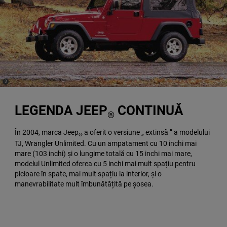
(
)
3
Disclosure
LEGENDA JEEP
CONTINUĂ
®
În 2004, marca Jeep
a oferit o versiune „ extinsă ” a modelului
®
TJ, Wrangler Unlimited. Cu un ampatament cu 10 inchi mai
mare (103 inchi) și o lungime totală cu 15 inchi mai mare,
modelul Unlimited oferea cu 5 inchi mai mult spațiu pentru
picioare în spate, mai mult spațiu la interior, și o
manevrabilitate mult îmbunătățită pe șosea.