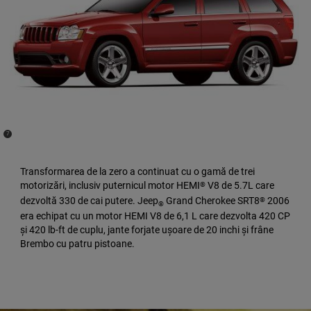
(
)
7
Disclosure
Transformarea de la zero a continuat cu o gamă de trei
motorizări, inclusiv puternicul motor HEMI
V8 de 5.7L care
®
dezvoltă 330 de cai putere. Jeep
Grand Cherokee SRT8
2006
®
®
era echipat cu un motor HEMI V8 de 6,1 L care dezvolta 420 CP
și 420 lb-ft de cuplu, jante forjate ușoare de 20 inchi și frâne
Brembo cu patru pistoane.