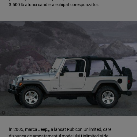
3.500 lb atunci când era echipat corespunzător.
(
)
4
Disclosure
În 2005, marca Jeep
a lansat Rubicon Unlimited, care
®
dispunea de ampatamentul modelului Unlimited și de