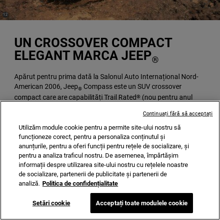
(
)
12
Disclosure
UN CROSSOVER COMPACT
ELEGANT MARCA JEEP
®
Apărut pentru prima dată la Salonul Auto Internațional Nord-
American 2006, Jeep
Compass este un SUV crossover
®
compact care are capabilități Trail Rated
(nou pentru anul
®
model 2011).
Continuați fără să acceptați
Utilizăm module cookie pentru a permite site-ului nostru să
funcționeze corect, pentru a personaliza conținutul și
anunțurile, pentru a oferi funcții pentru rețele de socializare, și
pentru a analiza traficul nostru. De asemenea, împărtășim
informații despre utilizarea site-ului nostru cu rețelele noastre
de socializare, partenerii de publicitate și partenerii de
analiză.
Politica de confidențialitate
Setări cookie
Acceptați toate modulele cookie