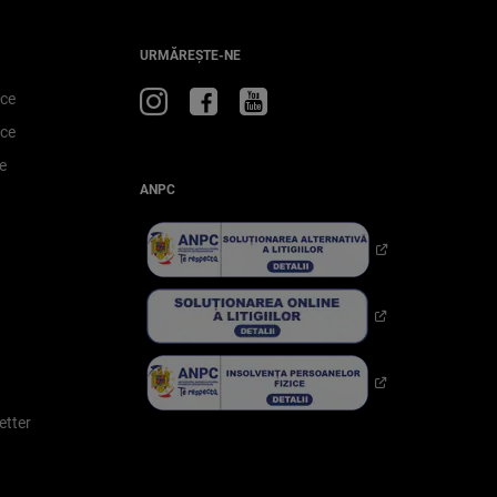
URMĂREȘTE-NE
Vizitați
Vizitați
Vizitează
ice
Jeep
Jeep
Jeep
ice
pe
pe
pe
e
Instagram
Facebook
YouTube
ANPC
etter