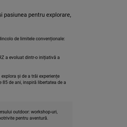
 și pasiunea pentru explorare,
dincolo de limitele convenționale:
 a evoluat dintr-o inițiativă a
xplora și de a trăi experiențe
 85 de ani, inspiră libertatea de a
versului outdoor: workshop-uri,
otrivite pentru aventură.