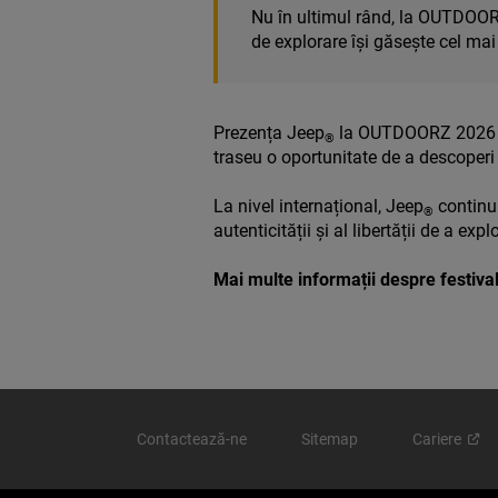
Nu în ultimul rând, la OUTDOOR
de explorare își găsește cel mai
Prezența Jeep
la OUTDOORZ 2026 con
®
traseu o oportunitate de a descoperi
La nivel internațional, Jeep
continuă
®
autenticității și al libertății de a expl
Mai multe informații despre festiva
Contactează-ne
Sitemap
Cariere