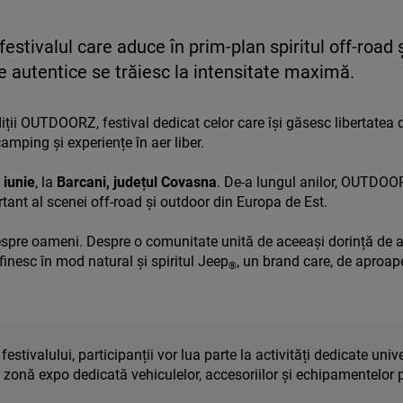
 festivalul care aduce în prim-plan spiritul off-road
e autentice se trăiesc la intensitate maximă.
iții OUTDOORZ, festival dedicat celor care își găsesc libertatea 
amping și experiențe în aer liber.
 iunie
, la
Barcani, județul Covasna
. De-a lungul anilor, OUTDOORZ
rtant al scenei off-road și outdoor din Europa de Est.
pre oameni. Despre o comunitate unită de aceeași dorință de a e
efinesc în mod natural și spiritul Jeep
, un brand care, de aproape
®
 festivalului, participanții vor lua parte la activități dedicate uni
 zonă expo dedicată vehiculelor, accesoriilor și echipamentelor p