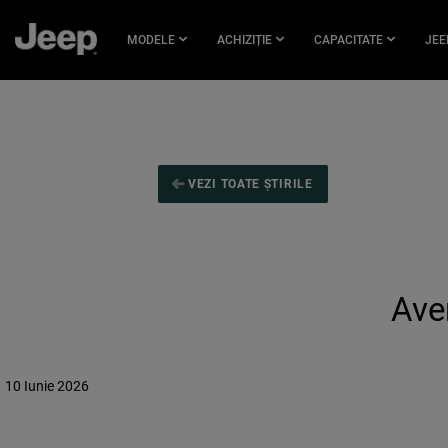
SĂRIȚI LA
CONȚINUTUL
MODELE
ACHIZIȚIE
CAPACITATE
JEE
PRINCIPAL
SKIP TO
NAVIGATION
VEZI TOATE ȘTIRILE
Ave
10 Iunie 2026