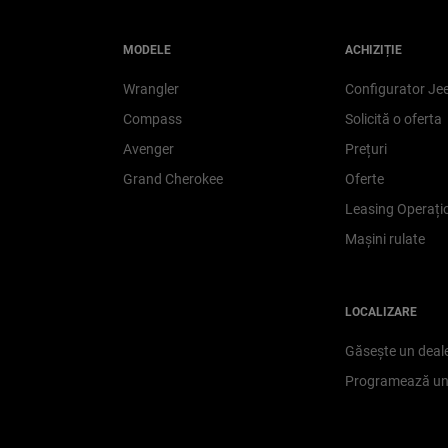
MODELE
ACHIZIȚIE
Wrangler
Configurator Je
Compass
Solicită o oferta
Avenger
Prețuri
Grand Cherokee
Oferte
Leasing Operați
Mașini rulate
LOCALIZARE
Găsește un deal
Programează un 