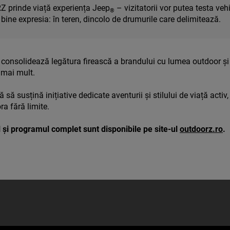
Z prinde viață experiența Jeep
– vizitatorii vor putea testa veh
®
 bine expresia: în teren, dincolo de drumurile care delimitează.
solidează legătura firească a brandului cu lumea outdoor și c
 mai mult.
 să susțină inițiative dedicate aventurii și stilului de viață act
ora fără limite.
l și programul complet sunt disponibile pe site-ul
outdoorz.ro
.