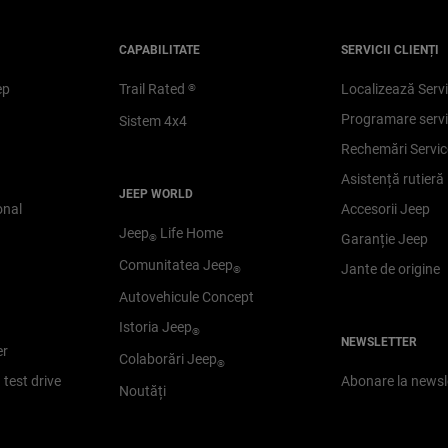
CAPABILITATE
SERVICII CLIENȚI
ep
Trail Rated
Localizează Serv
®
Programare serv
Sistem 4x4
Rechemări Servic
Asistență rutieră
JEEP WORLD
onal
Accesorii Jeep
Jeep
Life Home
Garanție Jeep
®
Comunitatea Jeep
Jante de origine
®
Autovehicule Concept
Istoria Jeep
®
NEWSLETTER
er
Colaborări Jeep
®
test drive
Abonare la newsl
Noutăți