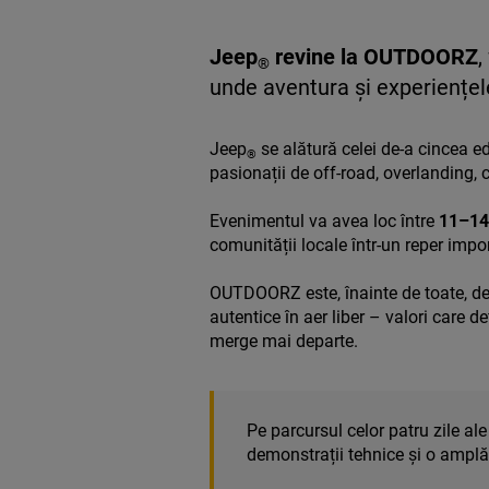
Jeep
revine la OUTDOORZ
,
®
unde aventura și experiențel
Jeep
se alătură celei de-a cincea ed
®
pasionații de off-road, overlanding, c
Evenimentul va avea loc între
11–14
comunității locale într-un reper impo
OUTDOORZ este, înainte de toate, des
autentice în aer liber – valori care d
merge mai departe.
Pe parcursul celor patru zile ale
demonstrații tehnice și o amplă