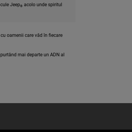
icule Jeep
acolo unde spiritul
®
u oamenii care văd în fiecare
iv, purtând mai departe un ADN al