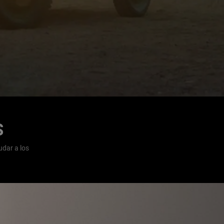
S
udar a los