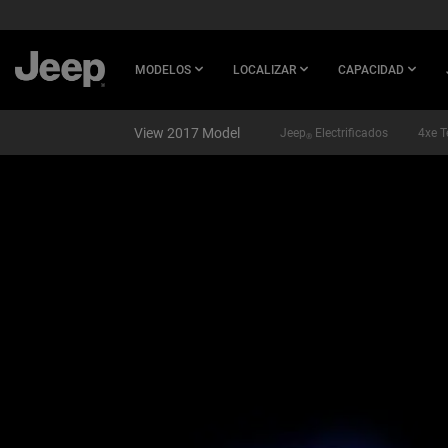
SKIP TO
MAIN
CONTENT
MODELOS
LOCALIZAR
CAPACIDAD
View 2017 Model
Jeep
Electrificados
4xe T
®
SKIP TO
NAVIGATION