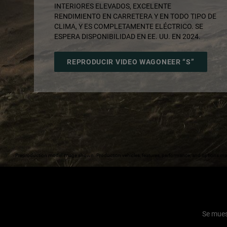
INTERIORES ELEVADOS, EXCELENTE
RENDIMIENTO EN CARRETERA Y EN TODO TIPO DE
CLIMA, Y ​​ES COMPLETAMENTE ELÉCTRICO. SE
ESPERA DISPONIBILIDAD EN EE. UU. EN 2024.
,
REPRODUCIR VIDEO WAGONEER “S”
,
Preproduction model image shown. Production vehicles, features, performance, and options ma
Se mues