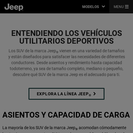
MODELOS
MENU
SPORT UTILITY VEHICLES
,
SUV
ENTENDIENDO LOS VEHÍCULOS
,
UTILITARIOS DEPORTIVOS
Los SUV de la marca Jeep
vienen en una variedad de tamaños
®
y están diseñados para satisfacer las necesidades de diferentes
conductores. Desde asientos y rendimiento hasta capacidad
todoterreno, ya sea de tamaño completo, mediano o pequeño,
descubre qué SUV de la marca Jeep es el adecuado para ti.
EXPLORA LA LÍNEA JEEP
®
ASIENTOS Y CAPACIDAD DE CARGA
La mayoría de los SUV de la marca Jeep
acomodan cómodamente
®