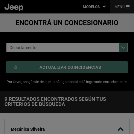
MODELOS
MENU
ENCONTRÁ UN CONCESIONARIO
ACTUALIZAR COINCIDENCIAS
Por favor, asegúrate de que tu código postal esté ingresado correctamente.
9 RESULTADOS ENCONTRADOS SEGÚN TUS
9
CRITERIOS DE BÚSQUEDA
Resultados
encontrados
según
tus
criterios
de
Mecánica Silveira
búsqueda