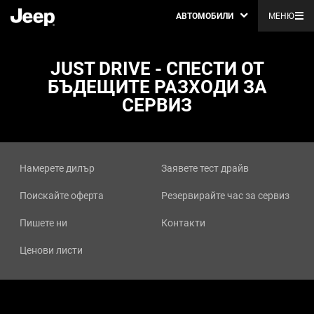
АВТОМОБИЛИ
МЕНЮ
JUST DRIVE - СПЕСТИ ОТ
БЪДЕЩИТЕ РАЗХОДИ ЗА
СЕРВИЗ
Намерете дилър
Заявете тест драйв
Поискайте оферта
Резервирайте час за сервиз
Пишете ни
Контакти
Ценови листи