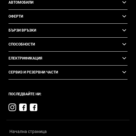
АВТОМОБИЛИ
ОФЕРТИ
БЪРЗИ ВРЪЗКИ
СПОСОБНОСТИ
ЕЛЕКТРИФИКАЦИЯ
СЕРВИЗ И РЕЗЕРВНИ ЧАСТИ
ПОСЛЕДВАЙТЕ НИ:
Visit
Visit
Visit
Jeep
Jeep
Jeep
on
on
on
Instagram
Facebook
Facebook
Начална страница