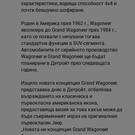
характеристики, водеща способност 4х4 и
почти безшумно шофиране.
Роден в Америка през 1962 г., Wagoneer
еволюира до Grand Wagoneer през 1984 г.,
като се похвали с нечувани тогава
стандартни функции в SUV-сегмента.
Автомобилите от серийното производство
Wagoneer и Grand Wagoneer ще бъдат
планирани в Детройт през следващата
година.
Изцяло новата концепция Grand Wagoneer,
представена днес в Детройт, отбелязва
възраждането на класическа и
първокласна американска икона,
предоставяща визия за това какъв може да
бъде съвременният израз на оригиналния
първокласен Jeep.
„Новата ни концепция Grand Wagoneer