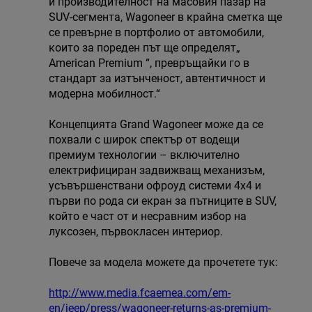
и производителност на масовия пазар на
SUV-сегмента, Wagoneer в крайна сметка ще
се превърне в портфолио от автомобили,
които за пореден път ще определят„
American Premium “, превръщайки го в
стандарт за изтънченост, автентичност и
модерна мобилност.“
Концепцията Grand Wagoneer може да се
похвали с широк спектър от водещи
премиум технологии – включително
електрифициран задвижващ механизъм,
усъвършенствани офроуд системи 4х4 и
първи по рода си екран за пътниците в SUV,
който е част от и несравним избор на
луксозен, първокласен интериор.
Повече за модела можете да прочетете тук:
http://www.media.fcaemea.com/em-
en/jeep/press/wagoneer-returns-as-premium-