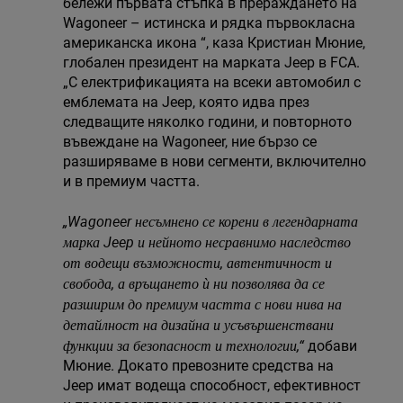
бележи първата стъпка в прераждането на
Wagoneer – истинска и рядка първокласна
американска икона “, каза Кристиан Мюние,
глобален президент на марката Jeep в FCA.
„С електрификацията на всеки автомобил с
емблемата на Jeep, която идва през
следващите няколко години, и повторното
въвеждане на Wagoneer, ние бързо се
разширяваме в нови сегменти, включително
и в премиум частта.
„Wagoneer несъмнено се корени в легендарната
марка Jeep и нейното несравнимо наследство
от водещи възможности, автентичност и
свобода, а връщането ѝ ни позволява да се
разширим до премиум частта с нови нива на
детайлност на дизайна и усъвършенствани
функции за безопасност и технологии,“
добави
Мюние. Докато превозните средства на
Jeep имат водеща способност, ефективност