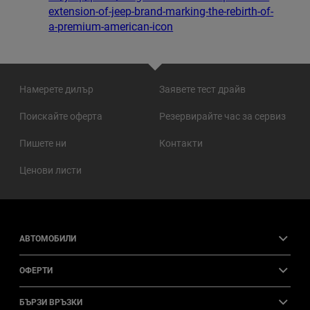
extension-of-jeep-brand-marking-the-rebirth-of-
a-premium-american-icon
Намерете дилър
Заявете тест драйв
Поискайте оферта
Резервирайте час за сервиз
Пишете ни
Контакти
Ценови листи
АВТОМОБИЛИ
ОФЕРТИ
БЪРЗИ ВРЪЗКИ