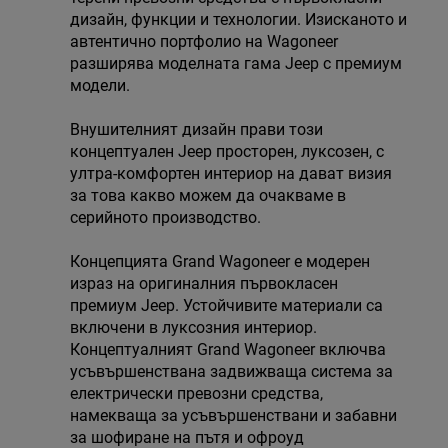
дизайн, функции и технологии. Изисканото и
автентично портфолио на Wagoneer
разширява моделната гама Jeep с премиум
модели.
Внушителният дизайн прави този
концептуален Jeep просторен, луксозен, с
ултра-комфортен интериор на дават визия
за това какво можем да очакваме в
серийното производство.
Концепцията Grand Wagoneer е модерен
израз на оригиналния първокласен
премиум Jeep. Устойчивите материали са
включени в луксозния интериор.
Концептуалният Grand Wagoneer включва
усъвършенствана задвижваща система за
електрически превозни средства,
намекваща за усъвършенствани и забавни
за шофиране на пътя и офроуд