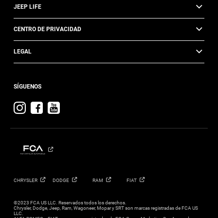
JEEP LIFE
CENTRO DE PRIVACIDAD
LEGAL
SÍGUENOS
Visit
Visit
Visit
Jeep
Jeep
Jeep
on
on
on
Instagram
Facebook
YouTube
CHRYSLER
DODGE
RAM
FIAT
©2023 FCA US LLC. Reservados todos los derechos.
Chrysler, Dodge, Jeep, Ram, Wagoneer, Mopar y SRT son marcas registradas de FCA US
LLC.