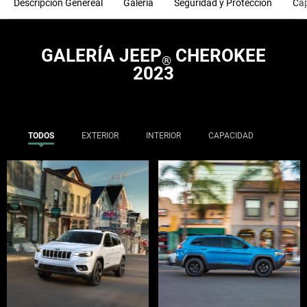
Descripción Genereal
Galería
Seguridad y Protección
Ca
GALERÍA JEEP
CHEROKEE
®
2023
TODOS
EXTERIOR
INTERIOR
CAPACIDAD