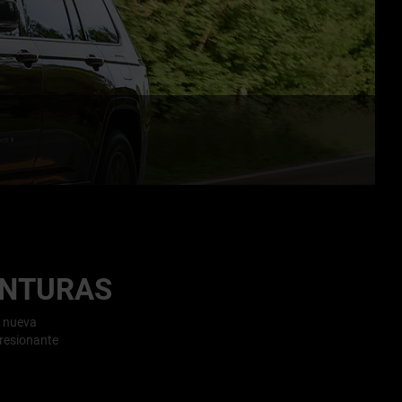
ENTURAS
a nueva
presionante