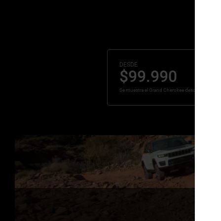
DESDE
$99.990
Se muestra el Grand Cherokee desde $90.990