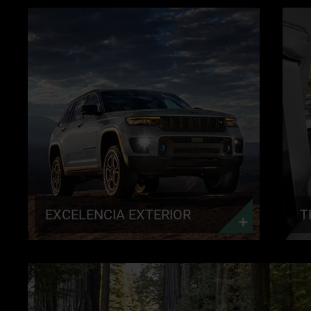
EXCELENCIA
TRES
EXTERIOR
FILAS
DESCUBRA
DE
MÁS
ASIEN
DISCO
MORE
EXCELENCIA EXTERIOR
T
ASISTENCIA
DE
CONDUCCIÓN
ACTIVA
DISCOVER