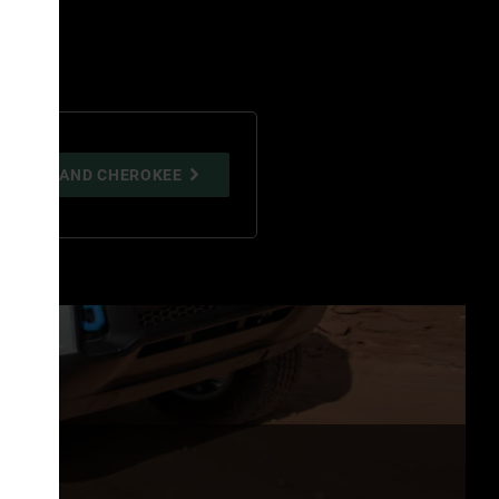
EEP
GRAND CHEROKEE
®