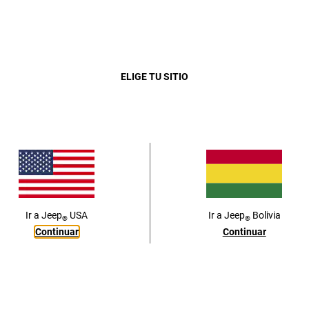
Close
ELIGE TU SITIO
QUIERO MI J
Ir a
Jeep
USA
Ir a
Jeep
Bolivia
®
®
Continuar
Continuar
POTENCIA Y CONFIANZA LEGENDARIA