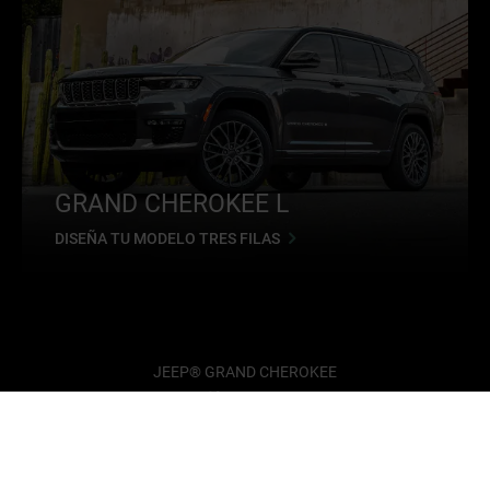
GRAND CHEROKEE L
DISEÑA TU MODELO TRES FILAS
JEEP® GRAND CHEROKEE
YENDA, DISEÑADA PARA EL 
u próxima gran aventura. Prepárate para las increíbles combinaciones dis
ardia, diseño sofisticado, y funciones de seguridad y protección de ava