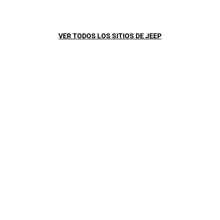
MUTIMEDIA UCONNECT
5
®
Jeep Compass viene equipada con pantalla táctil de 8,4” en
VER TODOS LOS SITIOS DE JEEP
su versión Longitude y 10,1”para las versiones Limited, que
permitirán siempre estar conectado durante tu aventura.