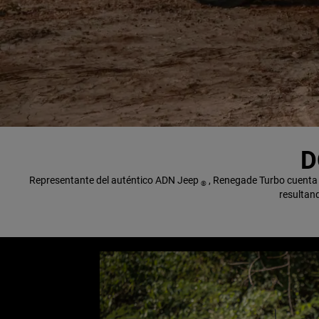
D
,
Representante del auténtico ADN Jeep
, Renegade Turbo cuenta c
®
resultand
,