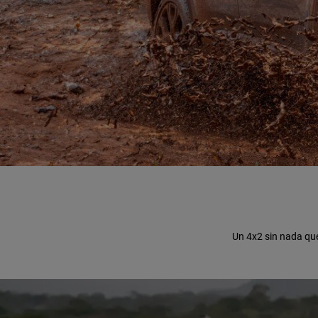
,
,
Un 4x2 sin nada qu
,