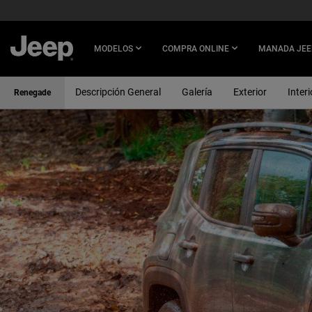
SKIP TO
MAIN
CONTENT
MODELOS
COMPRA ONLINE
MANADA JEE
Descripción General
Galería
Exterior
Interi
Renegade
SKIP TO
NAVIGATION