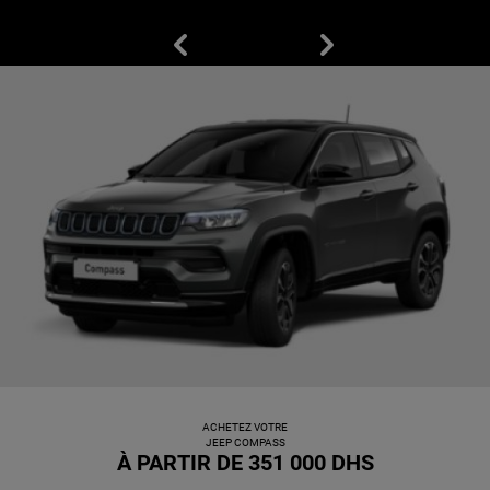
Previous
Next
Display
Display
item
item
1
2
of
of
2
2
ACHETEZ VOTRE
JEEP COMPASS
,
À PARTIR DE 351 000 DHS
,