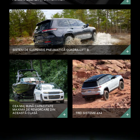
SISTEM
DE
SUSPENSIE
PNEUMATICĂ
QUADRA-
LIFT
®
DESCOPERĂ
MAI
MULTE
SISTEM DE SUSPENSIE PNEUMATICĂ QUADRA-LIFT ®
CEA
TREI
MAI
SISTEME
BUNĂ
4X4
CAPACITATE
DESCOPERĂ
MAXIMĂ
MAI
DE
MULTE
REMORCARE
DIN
ACEASTĂ
CLASĂ
DESCOPERĂ
CEA MAI BUNĂ CAPACITATE
MAI
MAXIMĂ DE REMORCARE DIN
ACEASTĂ CLASĂ
TREI SISTEME 4X4
MULTE