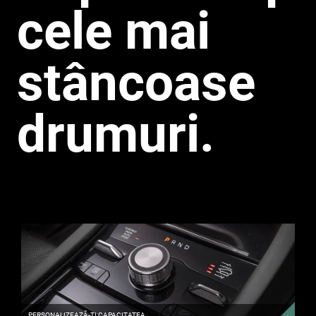
cele mai
stâncoase
drumuri.
PERSONALIZEAZĂ-
ȚI
CAPACITATEA
DESCOPERĂ
MAI
MULTE
PERSONALIZEAZĂ-ȚI CAPACITATEA