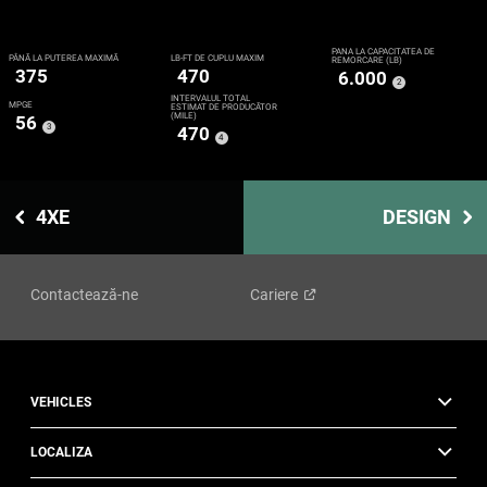
PÂNĂ LA CAPACITATEA DE
PÂNĂ LA PUTEREA MAXIMĂ
LB-FT DE CUPLU MAXIM
REMORCARE (LB)
375
470
6.000
(
)
2
Disclosure
INTERVALUL TOTAL
MPGE
ESTIMAT DE PRODUCĂTOR
(MILE)
56
(
)
3
470
Disclosure
(
)
4
Disclosure
4XE
DESIGN
Contactează-ne
Cariere
VEHICLES
LOCALIZA