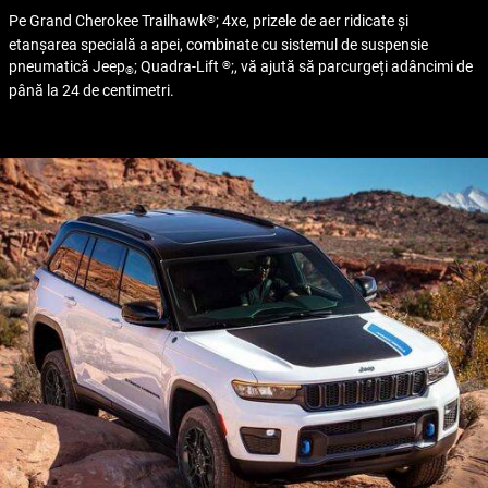
Pe Grand Cherokee Trailhawk
; 4xe, prizele de aer ridicate și
®
etanșarea specială a apei, combinate cu sistemul de suspensie
pneumatică Jeep
; Quadra-Lift
;, vă ajută să parcurgeți adâncimi de
®
®
până la 24 de centimetri.