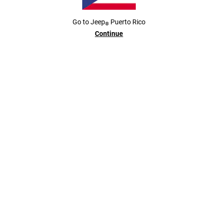
personalización y
Go to
Jeep
Puerto Rico
®
disfrute
Continue