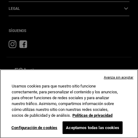
LEGAL
SÍGUENOS
Visit
Visit
Jeep
Jeep
on
on
Instagram
Facebook
Avanza sin aceptar
Usamos cookies para que nuestro sitio funcione
DODGE
RAM
FIAT
correctamente, para personalizar el contenido y los anuncios,
para ofrecer funciones de redes sociales y para analizar
nuestro tráfico. Asimismo, compartimos información sobre
SEVEL URUGUAY S.A.se reserva el derecho de hacer cambios en cualquier momento sin
previo aviso u obligación a la información contenida en este sitio de Internet, precios,
cómo utilizas nuestro sitio con nuestras redes sociales,
programas de incentivos, especificaciones técnicas, equipamiento, ilustraciones y de
modificar o suspender modelos. Las imágenes y videos pueden no corresponder con el
socios de publicidad y de análisis.
Políticas de privacidad
producto final. Algunas características del vehículo de la imagen no aplican a los modelos
comercializados en Uruguay.
Configuración de cookies
Aceptamos todas las cookies