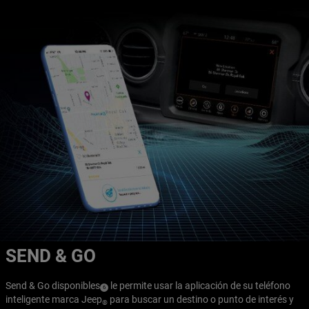
SEND & GO
Send & Go
disponibles
le permite usar la aplicación de su teléfono
( Disclosure
)
6
inteligente marca Jeep
para buscar un destino o punto de interés y
®