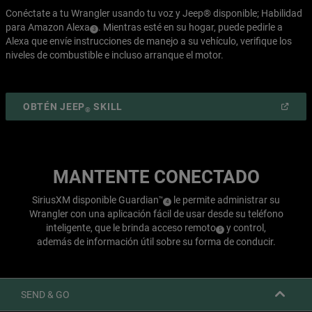
Conéctate a tu Wrangler usando tu voz y Jeep® disponible; Habilidad
para Amazon
Alexa
.
Mientras esté en su hogar, puede pedirle a
( Disclosure
)
3
Alexa que envíe instrucciones de manejo a su vehículo, verifique los
niveles de combustible e incluso arranque el motor.
(
OPEN
OBTÉN JEEP
SKILL
®
IN
A
NEW
WINDOW
)
MANTENTE CONECTADO
SiriusXM disponible
Guardian
le permite administrar su
™
( Disclosure
)
4
Wrangler con una aplicación fácil de usar desde su teléfono
inteligente, que le brinda
acceso remoto
y control,
( Disclosure
)
5
además de información útil sobre su forma de conducir.
SEND & GO