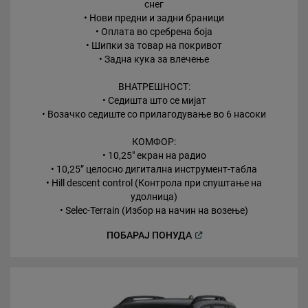
снег
• Нови предни и задни браници
• Оплата во сребрена боја
• Шипки за товар на покривот
• Задна кука за влечење
ВНАТРЕШНОСТ:
• Седишта што се мијат
• Возачко седиште со прилагодување во 6 насоки
КОМФОР:
• 10,25" екран на радио
• 10,25” целосно дигитална инструмент-табла
• Hill descent control (Контрола при спуштање на
удолница)
• Selec-Terrain (Избор на начин на возење)
(
Open in a new window
)
ПОБАРАЈ
ПОНУДА