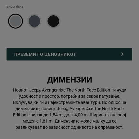
ЕДНОБОЈНА
SNOW бела
НАДВОРЕШНОСТ
ПРЕЗЕМИ ГО ЦЕНОВНИКОТ
ДИМЕНЗИИ
Новиот Jeep
Avenger 4xe The North Face Edition ти нуди
®
удобност и простор, потребни за секое патување.
Вклучувајќи ги и најекстремните авантури. Во однос на
димензиите, новиот Jeep
Avenger 4xe The North Face
®
Edition е висок до 1,54 m, долг 4,09 m. Ширината на овој
модел е 1,81 m. Димензиите може малку да се
разликуваат во зависност од нивото на опременост.