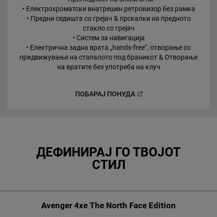
• Електрохроматски внатрешен ретровизор без рамка
• Предни седишта со грејач & прскалки на предното
стакло со грејач
• Систем за навигација
• Електрична задна врата „hands-free“, отворање со
придвижување на стапалото под браникот & Отворање
на вратите без употреба на клуч
(
Open in a new window
)
ПОБАРАЈ
ПОНУДА
ДЕФИНИРАЈ ГО ТВОЈОТ
СТИЛ
Avenger 4xe The North Face Edition