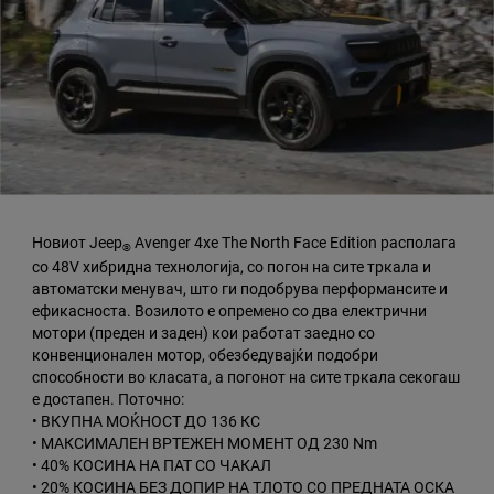
Новиот Jeep
Avenger 4xe The North Face Edition располага
®
со 48V хибридна технологија, со погон на сите тркала и
автоматски менувач, што ги подобрува перформансите и
ефикасноста. Возилото е опремено со два електрични
мотори (преден и заден) кои работат заедно со
конвенционален мотор, обезбедувајќи подобри
способности во класата, а погонот на сите тркала секогаш
е достапен. Поточно:
• ВКУПНА МОЌНОСТ ДО 136 КС
• МАКСИМАЛЕН ВРТЕЖЕН МОМЕНТ ОД 230 Nm
• 40% КОСИНА НА ПАТ СО ЧАКАЛ
• 20% КОСИНА БЕЗ ДОПИР НА ТЛОТО СО ПРЕДНАТА ОСКА