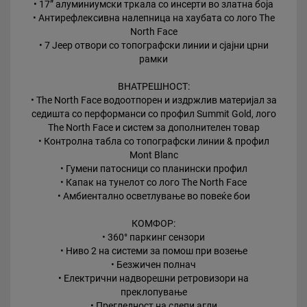
• 17” алуминиумски тркала со инсерти во златна боја
• Антирефлексивна налепница на хаубата со лого The
North Face
• 7 Jeep отвори со топографски линии и сјајни црни
рамки
ВНАТРЕШНОСТ:
• The North Face водоотпорен и издржлив материјал за
седишта со перформанси со профил Summit Gold, лого
The North Face и систем за дополнителен товар
• Контролна табла со топографски линии & профил
Mont Blanc
• Гумени патосници со планински профил
• Капак на тунелот со лого The North Face
• Амбиентално осветлување во повеќе бои
КОМФОР:
• 360° паркинг сензори
• Ниво 2 на системи за помош при возење
• Безжичен полнач
• Електрични надворешни ретровизори на
преклопување
• Прегледност на слепи агли