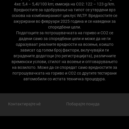
4xe: 5,4 – 5,4l/100 km; емисија на CO2: 122 – 123 g/km.
Вредностите за одобрување на типот се утврдени врз
основа на комбинираниот циклус WLTP. Вредностите се
ажурирани во февруари 2025 година и се наведени за
споредбени цели.
Податоците за потрошувачката на гориво и CO2 се
дадени само за споредбени цели и може да не ги
одразуваат реалните вредности на возење, коишто
зависат од голем број фактори, вклучувајќи ги
вградените додатоци (по регистрацијата), различните
временски услови, стилот на возење и оптоварувањето
на возилото. Може да се споредат само вредностите за
потрошувачката на гориво и CO2 со другите тестирани
автомобили со истата техничка процедура.
Контактирајте нѐ
Побарајте понуда