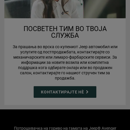
ПОСВЕТЕН ТИМ ВО ТВОЈА
СЛУЖБА
За прашања во врска со купениот Jeep автомобил или
услугите од постпродажбата, контактирајте со
механичарските или лимаро-фарбарските сервиси. За
информации за новите возила или комплетна
поддршка кога одбирате онлајн или во продажен
салон, контактирајте го нашиот стручен тим за
продажба.
КОНТАКТИРАЈТЕ НЀ
Потрошувачка на гориво на гамата на Jeep® Avenger