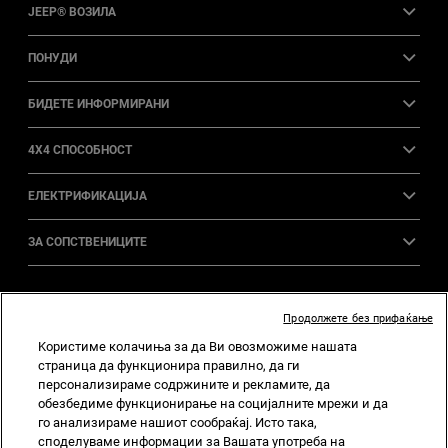
JEEP® ВОЗИЛА
ПОНУДИ
БИДЕТЕ ИНФОРМИРАНИ
4X4 СПОСОБНОСТ
ЕЛЕКТРИФИКАЦИЈА
ЗА СОПСТВЕНИЦИТЕ
СЛЕДЕТЕ НЀ
Продолжете без прифаќање
Kористиме колачиња за да Ви овозможиме нашата
Instagram
Facebook
YouTube
страница да функционира правилно, да ги
персонализираме содржините и рекламите, да
обезбедиме функционирање на социјалните мрежи и да
го анализираме нашиот сообраќај. Исто така,
Дома
Политика за приватност
споделуваме информации за Вашата употреба на