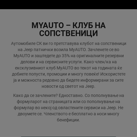
MYAUTO – КЛУБ НА
СОПСТВЕНИЦИ
Аутомобиле СК ви го претставува клубот на сопственици
на Јeep патнички возила MyAUTO. Зачленете се во
MyAUTO и заштедете до 35% на оригиналните резервни
делови и на сервисните услуги. Како член/ка на
ексклузивниот клуб MyAUTO во текот на годината ќе
добиете попусти, промоции и многу повеќе! Искористете
ја и можноста редовно да бидете информирани за сите
новости од светот на Jeep.
Како да се зачлените? Едноставно. Со пополнување на
формуларот на страницата или со пополнување на
формулар во некој од овластените сервиси на Jeep. Не
двоумете се. Членството е бесплатно а носи многу
бенефиции.