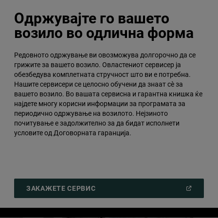
Одржувајте го вашето
возило во одлична форма
Редовното одржување ви овозможува долгорочно да се
грижите за вашето возило. Овластениот сервисер ја
обезбедува комплетната стручност што ви е потребна.
Нашите сервисери се целосно обучени да знаат сè за
вашето возило. Во вашата сервисна и гарантна книшка ќе
најдете многу корисни информации за програмата за
периодично одржување на возилото. Нејзиното
почитување е задолжително за да бидат исполнети
условите од Договорната гаранција.
(
OPEN
ЗАКАЖЕТЕ СЕРВИС
IN
A
NEW
WINDOW
)