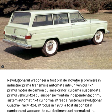
(
)
4
Disclosure
Revoluționarul Wagoneer a fost plin de inovație și premiere în
industrie: prima transmisie automată într-un vehicul 4x4;
primul motor de camion cu șase cilindri cu camă suspendată,
primul vehicul 4x4 cu suspensie frontală independentă; primul
sistem automat 4x4 cu normă întreagă. Sistemul revoluționar
Quadra-Trac
; 4x4, introdus în 1973, a fost disponibil în
®
camioane și vagoane Jeep
; de dimensiuni normale și mai
®