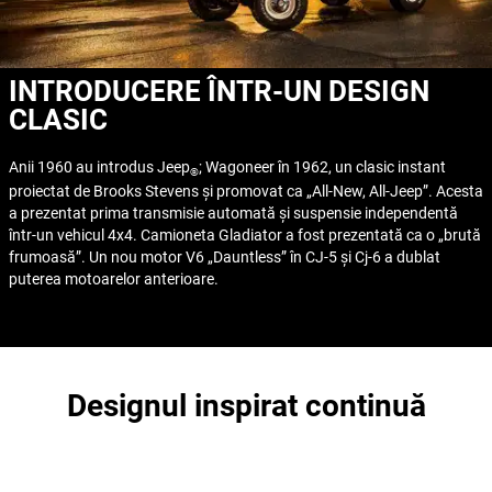
INTRODUCERE ÎNTR-UN DESIGN
CLASIC
Anii 1960 au introdus Jeep
; Wagoneer în 1962, un clasic instant
®
proiectat de Brooks Stevens și promovat ca „All-New, All-Jeep”. Acesta
a prezentat prima transmisie automată și suspensie independentă
într-un vehicul 4x4. Camioneta Gladiator a fost prezentată ca o „brută
frumoasă”. Un nou motor V6 „Dauntless” în CJ-5 și Cj-6 a dublat
puterea motoarelor anterioare.
Designul inspirat continuă