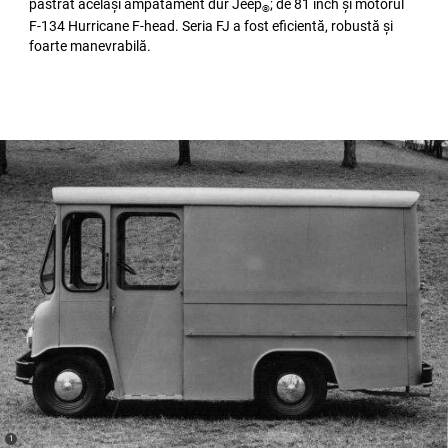
păstrat același ampatament dur Jeep
; de 81 inch și motorul
®
F-134 Hurricane F-head. Seria FJ a fost eficientă, robustă și
foarte manevrabilă.
(
)
1
Disclosure