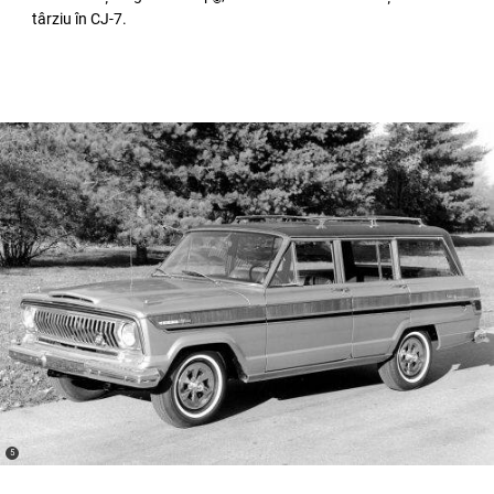
târziu în CJ-7.
(
)
5
Disclosure