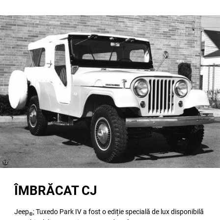
(
)
12
Disclosure
ÎMBRĂCAT CJ
Jeep
; Tuxedo Park IV a fost o ediție specială de lux disponibilă
®