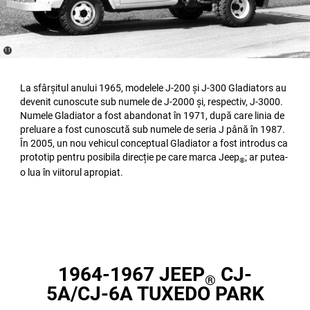
(
)
11
Disclosure
La sfârșitul anului 1965, modelele J-200 și J-300 Gladiators au
devenit cunoscute sub numele de J-2000 și, respectiv, J-3000.
Numele Gladiator a fost abandonat în 1971, după care linia de
preluare a fost cunoscută sub numele de seria J până în 1987.
În 2005, un nou vehicul conceptual Gladiator a fost introdus ca
prototip pentru posibila direcție pe care marca Jeep
; ar putea-
®
o lua în viitorul apropiat.
1964-1967 JEEP
CJ-
®
5A/CJ-6A TUXEDO PARK