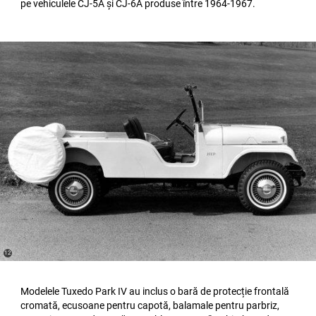
pe vehiculele CJ-5A și CJ-6A produse între 1964-1967.
(
)
12
Disclosure
Modelele Tuxedo Park IV au inclus o bară de protecție frontală
cromată, ecusoane pentru capotă, balamale pentru parbriz,