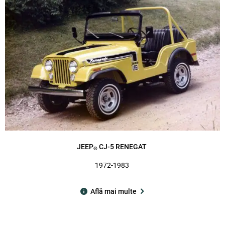
JEEP
CJ-5 RENEGAT
®
1972-1983
Află mai multe