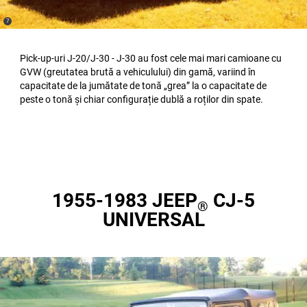
(
)
7
Disclosure
Pick-up-uri J-20/J-30 - J-30 au fost cele mai mari camioane cu
GVW (greutatea brută a vehiculului) din gamă, variind în
capacitate de la jumătate de tonă „grea” la o capacitate de
peste o tonă și chiar configurație dublă a roților din spate.
1955-1983 JEEP
CJ-5
®
UNIVERSAL