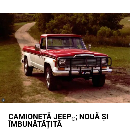
(
)
6
Disclosure
CAMIONETĂ JEEP
; NOUĂ ȘI
®
ÎMBUNĂTĂȚITĂ