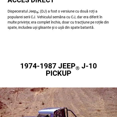
ACCES DIRECT
Dispeceratul Jeep
; (DJ) a fost o versiune cu două roți a
®
popularei serii CJ. Vehiculul semăna cu CJ, dar era diferit în
multe privințe; era complet închis, doar cu tracțiune pe roțile din
spate, includea uși glisante și o ușă din spate batantă.
1974-1987 JEEP
J-10
®
PICKUP