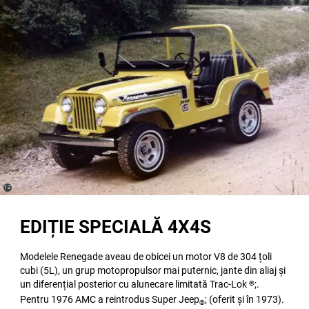
(
)
12
Disclosure
EDIȚIE SPECIALĂ 4X4S
Modelele Renegade aveau de obicei un motor V8 de 304 țoli
cubi (5L), un grup motopropulsor mai puternic, jante din aliaj și
un diferențial posterior cu alunecare limitată Trac-Lok
;.
®
Pentru 1976 AMC a reintrodus Super Jeep
; (oferit și în 1973).
®