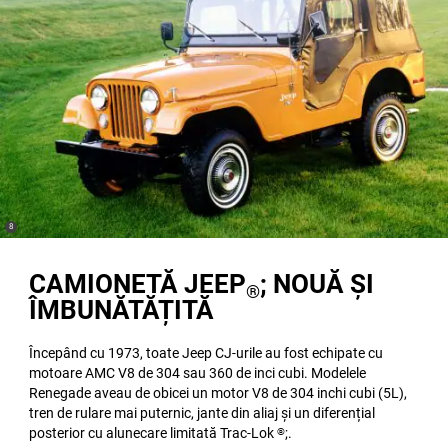
(
)
8
Disclosure
CAMIONETĂ JEEP
; NOUĂ ȘI
®
ÎMBUNĂTĂȚITĂ
Începând cu 1973, toate Jeep CJ-urile au fost echipate cu
motoare AMC V8 de 304 sau 360 de inci cubi. Modelele
Renegade aveau de obicei un motor V8 de 304 inchi cubi (5L),
tren de rulare mai puternic, jante din aliaj și un diferențial
posterior cu alunecare limitată Trac-Lok
;.
®