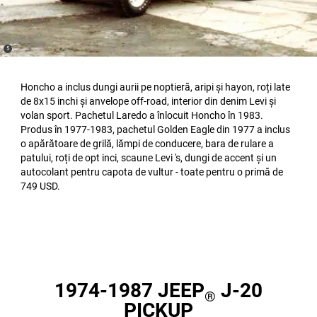
(
)
5
Disclosure
Honcho a inclus dungi aurii pe noptieră, aripi și hayon, roți late
de 8x15 inchi și anvelope off-road, interior din denim Levi și
volan sport. Pachetul Laredo a înlocuit Honcho în 1983.
Produs în 1977-1983, pachetul Golden Eagle din 1977 a inclus
o apărătoare de grilă, lămpi de conducere, bara de rulare a
patului, roți de opt inci, scaune Levi 's, dungi de accent și un
autocolant pentru capota de vultur - toate pentru o primă de
749 USD.
1974-1987 JEEP
J-20
®
PICKUP