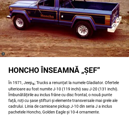
(
)
2
Disclosure
HONCHO ÎNSEAMNĂ „ȘEF”
În 1971, Jeep
; Trucks a renunțat la numele Gladiator. Ofertele
®
ulterioare au fost numite J-10 (119 inchi) sau J-20 (131 inchi).
Îmbunătățirile au inclus frâne cu disc frontal, o nouă punte
față, roți cu șase știfturi și elemente transversale mai grele ale
cadrului. Linia de camioane pickup J-10 din seria J a inclus
pachetele Honcho, Golden Eagle și 10-4 ornamente.