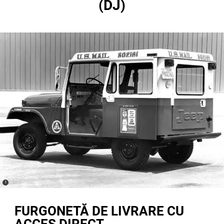
(DJ)
(
)
1
Disclosure
FURGONETĂ DE LIVRARE CU